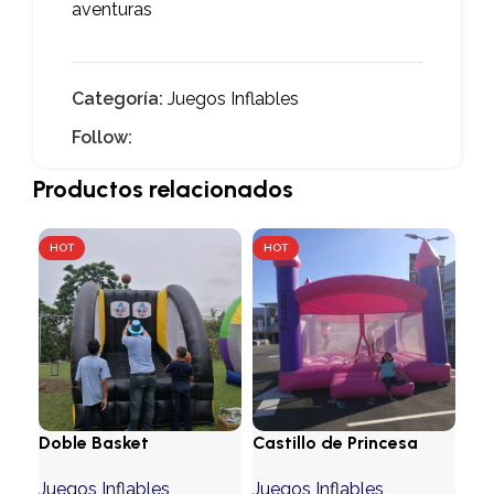
aventuras
Categoría:
Juegos Inflables
Follow:
Productos relacionados
HOT
HOT
HO
Doble Basket
Castillo de Princesa
Pep
Juegos Inflables
Juegos Inflables
Jue