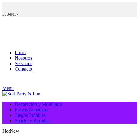
388-9837
Inicio
Nosotros
Servicios
Contacto
Menu
Decoración y Mobiliario
Fiestas Acuáticas
Juegos Inflables
Snacks y Boquitas
Hot
New