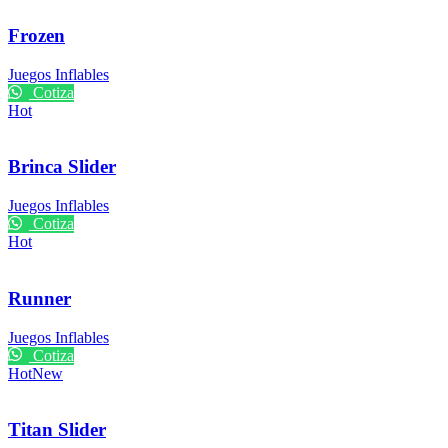
Frozen
Juegos Inflables
Cotiza
Hot
Brinca Slider
Juegos Inflables
Cotiza
Hot
Runner
Juegos Inflables
Cotiza
Hot
New
Titan Slider