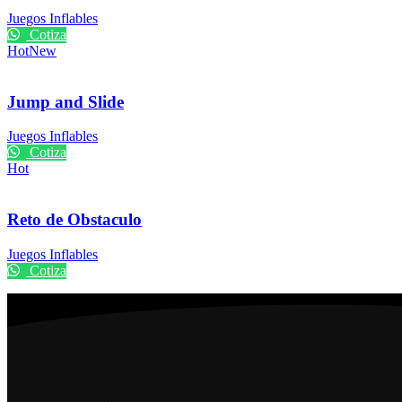
Juegos Inflables
Cotiza
Hot
New
Jump and Slide
Juegos Inflables
Cotiza
Hot
Reto de Obstaculo
Juegos Inflables
Cotiza