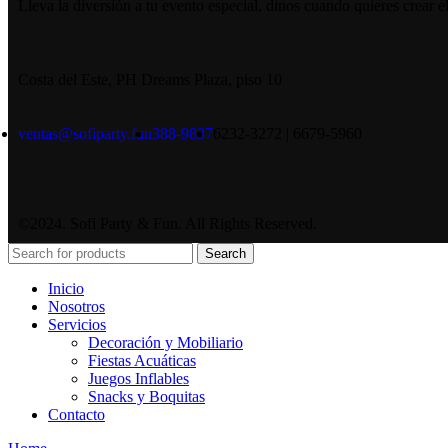
Lleva la diversión a tu evento especial, dinos cuando quieres crear e
Costa del Este, PH Dreams Plaza, piso 10
ventas@sofiparty.fun
388-9837
6232-3272 | 6679-5960
©2024. Sofi Party & Fun. All Rights Reserved.
Search
Inicio
Nosotros
Servicios
Decoración y Mobiliario
Fiestas Acuáticas
Juegos Inflables
Snacks y Boquitas
Contacto