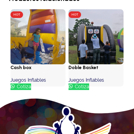
HOT
HOT
HO
Cash box
Doble Basket
Pri
Juegos Inflables
Juegos Inflables
Jue
Cotiza
Cotiza